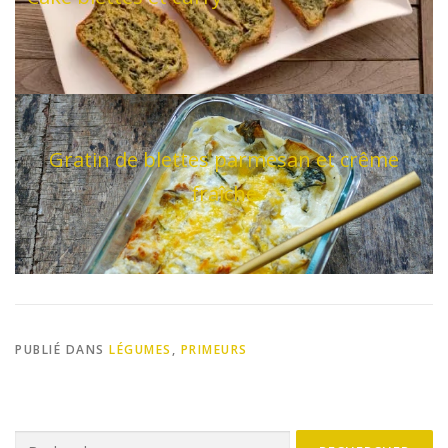
Gratin de blettes parmesan et crême
fraîche
PUBLIÉ DANS
LÉGUMES
,
PRIMEURS
Rechercher :