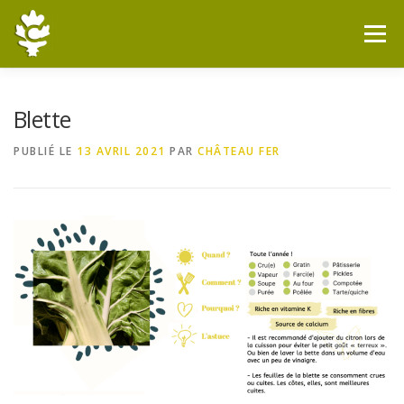
Aller
au
Menu
contenu
BIENVENUE À CHÂTEAUFER
LA FERME
Blette
PUBLIÉ LE
13 AVRIL 2021
PAR
CHÂTEAU FER
LE GRAND COUVERT
RÉSERVATION
BOUTIQUE