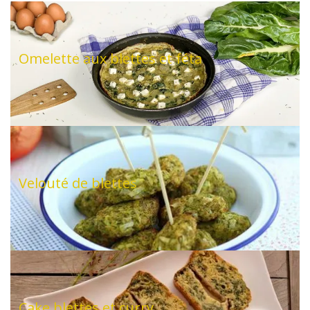
Omelette aux blettes et féta
Velouté de blettes
Cake blettes et curry