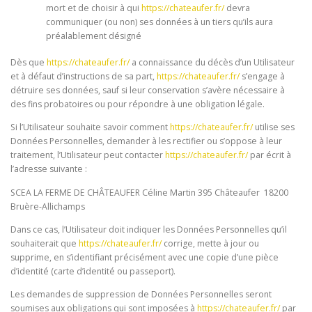
mort et de choisir à qui
https://chateaufer.fr/
devra
communiquer (ou non) ses données à un tiers qu’ils aura
préalablement désigné
Dès que
https://chateaufer.fr/
a connaissance du décès d’un Utilisateur
et à défaut d’instructions de sa part,
https://chateaufer.fr/
s’engage à
détruire ses données, sauf si leur conservation s’avère nécessaire à
des fins probatoires ou pour répondre à une obligation légale.
Si l’Utilisateur souhaite savoir comment
https://chateaufer.fr/
utilise ses
Données Personnelles, demander à les rectifier ou s’oppose à leur
traitement, l’Utilisateur peut contacter
https://chateaufer.fr/
par écrit à
l’adresse suivante :
SCEA LA FERME DE CHÂTEAUFER Céline Martin 395 Châteaufer 18200
Bruère-Allichamps
Dans ce cas, l’Utilisateur doit indiquer les Données Personnelles qu’il
souhaiterait que
https://chateaufer.fr/
corrige, mette à jour ou
supprime, en s’identifiant précisément avec une copie d’une pièce
d’identité (carte d’identité ou passeport).
Les demandes de suppression de Données Personnelles seront
soumises aux obligations qui sont imposées à
https://chateaufer.fr/
par