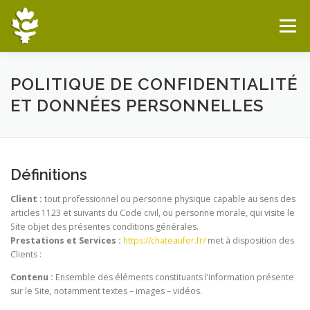
Aller
au
Menu
contenu
BIENVENUE À CHÂTEAUFER
LA FERME
POLITIQUE DE CONFIDENTIALITÉ
ET DONNÉES PERSONNELLES
LE GRAND COUVERT
RÉSERVATION
BOUTIQUE
Définitions
Client :
tout professionnel ou personne physique capable au sens des
articles 1123 et suivants du Code civil, ou personne morale, qui visite le
Site objet des présentes conditions générales.
Prestations et Services :
https://chateaufer.fr/
met à disposition des
Clients :
Contenu :
Ensemble des éléments constituants l’information présente
sur le Site, notamment textes – images – vidéos.