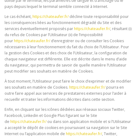
utilisé par le terminal, les paramètres de langue et d’affichage ou le
pays depuis lequel le terminal semble connecté à Internet.
Le cas échéant,
https://chateaufer.fr/
décline toute responsabilité pour
les conséquences liées au fonctionnement dégradé du Site et des
services éventuellement proposés par
https://chateaufer.fr/
, résultant (i)
du refus de Cookies par l’Utilisateur (ii) de l’impossibilité
pour
https://chateaufer.fr/
d’enregistrer ou de consulter les Cookies
nécessaires à leur fonctionnement du fait du choix de l’Utilisateur. Pour
la gestion des Cookies et des choix de l’Utilisateur, la configuration de
chaque navigateur est différente. Elle est décrite dans le menu d’aide
du navigateur, qui permettra de savoir de quelle manière l’Utilisateur
peut modifier ses souhaits en matière de Cookies.
À tout moment, l’Utilisateur peut faire le choix d’exprimer et de modifier
ses souhaits en matière de Cookies.
https://chateaufer.fr/
pourra en
outre faire appel aux services de prestataires externes pour l’aider à
recueillir et traiter les informations décrites dans cette section.
Enfin, en cliquant sur les icônes dédiées aux réseaux sociaux Twitter,
Facebook, Linkedin et Google Plus figurant sur le Site
de
https://chateaufer.fr/
ou dans son application mobile et si l’Utilisateur
a accepté le dépôt de cookies en poursuivant sa navigation sur le Site
Internet ou l’application mobile de
https://chateaufer.fr/
, Twitter,