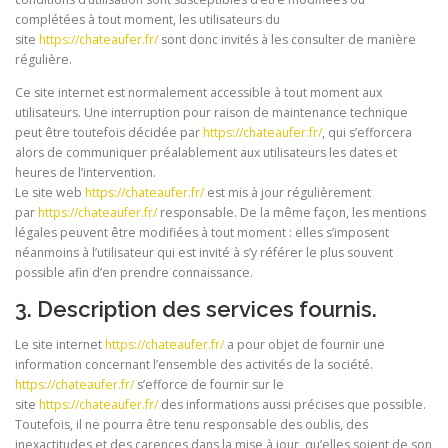
complétées à tout moment, les utilisateurs du
site
https://chateaufer.fr/
sont donc invités à les consulter de manière
régulière.
Ce site internet est normalement accessible à tout moment aux
utilisateurs. Une interruption pour raison de maintenance technique
peut être toutefois décidée par
https://chateaufer.fr/
, qui s’efforcera
alors de communiquer préalablement aux utilisateurs les dates et
heures de l’intervention.
Le site web
https://chateaufer.fr/
est mis à jour régulièrement
par
https://chateaufer.fr/
responsable. De la même façon, les mentions
légales peuvent être modifiées à tout moment : elles s’imposent
néanmoins à l’utilisateur qui est invité à s’y référer le plus souvent
possible afin d’en prendre connaissance.
3. Description des services fournis.
Le site internet
https://chateaufer.fr/
a pour objet de fournir une
information concernant l’ensemble des activités de la société.
https://chateaufer.fr/
s’efforce de fournir sur le
site
https://chateaufer.fr/
des informations aussi précises que possible.
Toutefois, il ne pourra être tenu responsable des oublis, des
inexactitudes et des carences dans la mise à jour, qu’elles soient de son