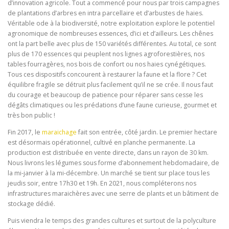
d’innovation agricole. Tout a commencé pour nous par trois campagnes
de plantations d’arbres en intra parcellaire et d’arbustes de haies.
Véritable ode à la biodiversité, notre exploitation explore le potentiel
agronomique de nombreuses essences, d’ici et d’ailleurs. Les chênes
ont la part belle avec plus de 150 variétés différentes. Au total, ce sont
plus de 170 essences qui peuplent nos lignes agroforestières, nos
tables fourragères, nos bois de confort ou nos haies cynégétiques.
Tous ces dispositifs concourent à restaurer la faune et la flore ? Cet
équilibre fragile se détruit plus facilement qu’il ne se crée. Il nous faut
du courage et beaucoup de patience pour réparer sans cesse les
dégâts climatiques ou les prédations d’une faune curieuse, gourmet et
très bon public !
Fin 2017, le
maraichage
fait son entrée, côté jardin. Le premier hectare
est désormais opérationnel, cultivé en planche permanente. La
production est distribuée en vente directe, dans un rayon de 30 km.
Nous livrons les légumes sous forme d’abonnement hebdomadaire, de
la mi-janvier à la mi-décembre. Un marché se tient sur place tous les
jeudis soir, entre 17h30 et 19h. En 2021, nous compléterons nos
infrastructures maraichères avec une serre de plants et un bâtiment de
stockage dédié.
Puis viendra le temps des grandes cultures et surtout de la polyculture