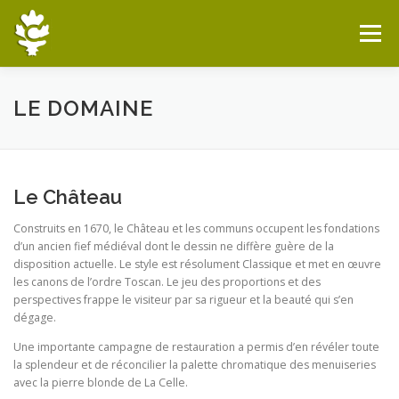
Aller
au
Menu
contenu
BIENVENUE À CHÂTEAUFER
LA FERME
LE DOMAINE
LE GRAND COUVERT
RÉSERVATION
Le Château
Construits en 1670, le Château et les communs occupent les fondations
BOUTIQUE
d’un ancien fief médiéval dont le dessin ne diffère guère de la
disposition actuelle. Le style est résolument Classique et met en œuvre
les canons de l’ordre Toscan. Le jeu des proportions et des
perspectives frappe le visiteur par sa rigueur et la beauté qui s’en
dégage.
Une importante campagne de restauration a permis d’en révéler toute
la splendeur et de réconcilier la palette chromatique des menuiseries
avec la pierre blonde de La Celle.