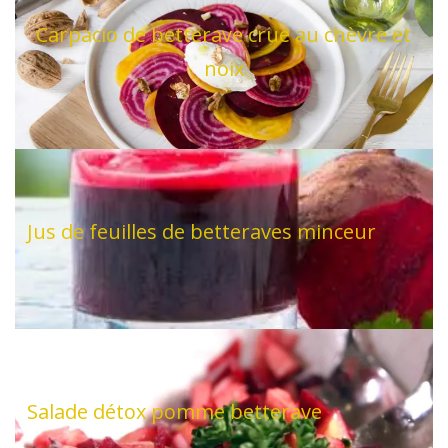
Carpacio de betterave crue au chèvre et
noix
Jus de feuilles de betteraves minceur
Salade détox pomme betterave